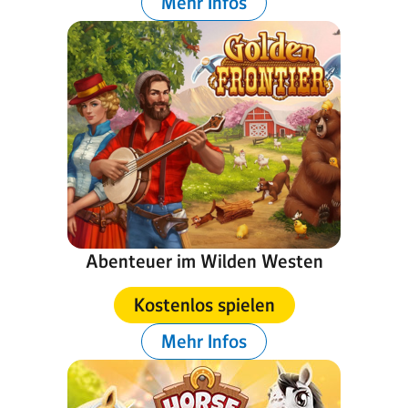
Mehr Infos
Abenteuer im Wilden Westen
Kostenlos spielen
Mehr Infos