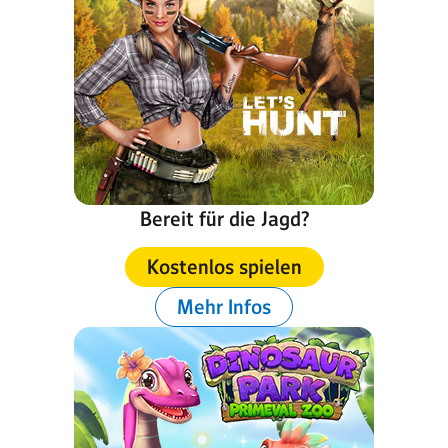
Bereit für die Jagd?
Kostenlos spielen
Mehr Infos