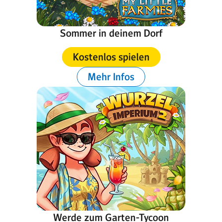
Sommer in deinem Dorf
Kostenlos spielen
Mehr Infos
Werde zum Garten-Tycoon