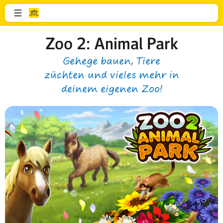
Zoo 2: Animal Park
Gehege bauen, Tiere
züchten und vieles mehr in
deinem eigenen Zoo!