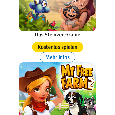
Das Steinzeit-Game
Kostenlos spielen
Mehr Infos