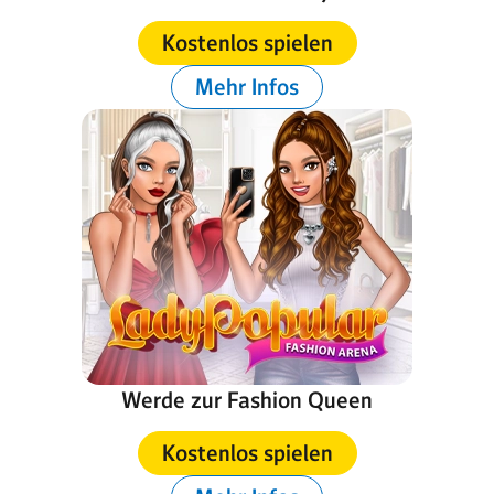
Kostenlos spielen
Mehr Infos
Werde zur Fashion Queen
Kostenlos spielen