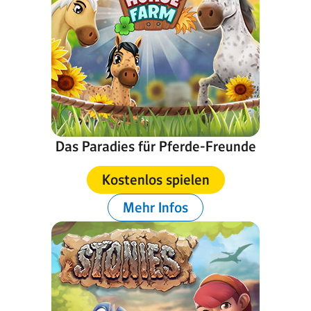
Das Paradies für Pferde-Freunde
Kostenlos spielen
Mehr Infos