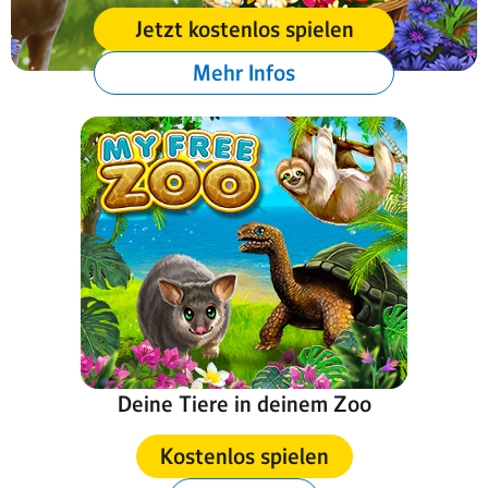
Jetzt kostenlos spielen
Mehr Infos
Deine Tiere in deinem Zoo
Kostenlos spielen