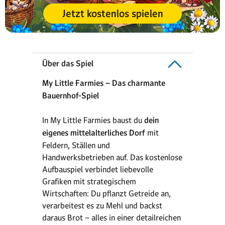
Jetzt kostenlos spielen
Über das Spiel
My Little Farmies – Das charmante
Bauernhof-Spiel
In My Little Farmies baust du
dein
eigenes mittelalterliches Dorf
mit
Feldern, Ställen und
Handwerksbetrieben auf. Das kostenlose
Aufbauspiel verbindet liebevolle
Grafiken mit strategischem
Wirtschaften: Du pflanzt Getreide an,
verarbeitest es zu Mehl und backst
daraus Brot – alles in einer detailreichen