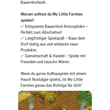
Bauernhofwelt.
Warum solltest du My Little Farmies
spielen?
✅ Entspannte Bauernhof-Atmosphäre –
Perfekt zum Abschalten!
✅ Langfristiger Spielspaß – Baue dein
Dorf stetig aus und entdecke neue
Produkte.
✅ Gemeinschaft & Handel – Spiele mit
Freunden und tausche Waren.
Wenn du gerne Aufbauspiele mit einem
Hauch Nostalgie spielst, ist My Little
Farmies genau das Richtige für dich!