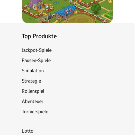
Top Produkte
Jackpot-Spiele
Pausen-Spiele
Simulation
Strategie
Rollenspiel
Abenteuer
Turnierspiele
Lotto