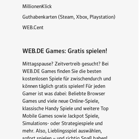
MillionenKlick
Guthabenkarten (Steam, Xbox, Playstation)
WEB.Cent
WEB.DE Games: Gratis spielen!
Mittagspause? Zeitvertreib gesucht? Bei
WEB.DE Games finden Sie die besten
kostenlosen Spiele für zwischendurch und
können täglich gratis spielen! Für jeden
Gamer ist was dabei: Beliebte Browser
Games und viele neue Online-Spiele,
klassische Handy Spiele und weitere Top
Mobile Games sowie Jackpot Spiele,
Simulations- oder Strategiespiele und
mehr. Also, Lieblingsspiel auswählen,
sofort spielen – und richtig Spaß haben!