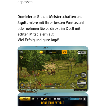
anpassen.
Dominieren Sie die Meisterschaften und
Jagdturniere
mit Ihrer besten Punktezahl
oder nehmen Sie es direkt im Duell mit
echten Mitspielern auf.
Viel Erfolg und gute Jagd!