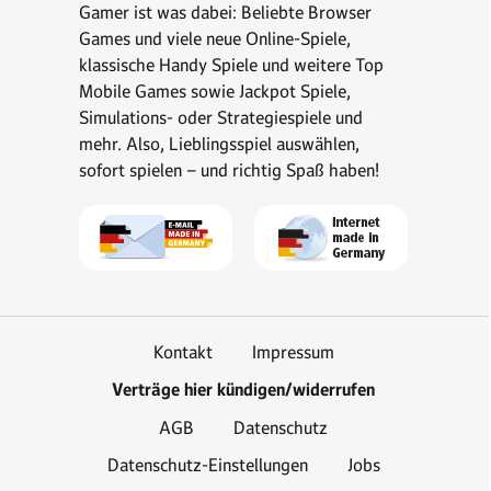
Gamer ist was dabei: Beliebte Browser
Games und viele neue Online-Spiele,
klassische Handy Spiele und weitere Top
Mobile Games sowie Jackpot Spiele,
Simulations- oder Strategiespiele und
mehr. Also, Lieblingsspiel auswählen,
sofort spielen – und richtig Spaß haben!
Kontakt
Impressum
Verträge hier kündigen/widerrufen
AGB
Datenschutz
Datenschutz-Einstellungen
Jobs