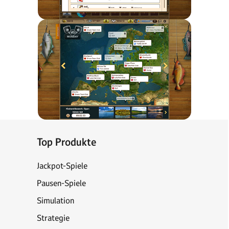
Top Produkte
Jackpot-Spiele
Pausen-Spiele
Simulation
Strategie