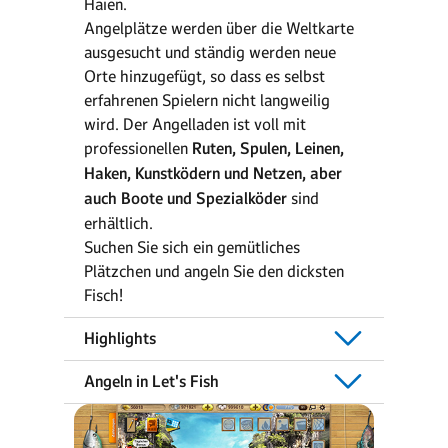
Haien.
Angelplätze werden über die Weltkarte
ausgesucht und ständig werden neue
Orte hinzugefügt, so dass es selbst
erfahrenen Spielern nicht langweilig
wird. Der Angelladen ist voll mit
professionellen
Ruten, Spulen, Leinen,
Haken, Kunstködern und Netzen, aber
auch Boote und Spezialköder
sind
erhältlich.
Suchen Sie sich ein gemütliches
Plätzchen und angeln Sie den dicksten
Fisch!
Highlights
Angeln in Let's Fish