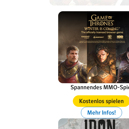
Spannendes MMO-Spi
Kostenlos spielen
Mehr Infos!