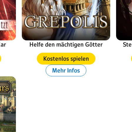
Zar
Helfe den mächtigen Götter
Ste
Kostenlos spielen
Mehr Infos