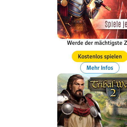
Werde der mächtigste 
Kostenlos spielen
Mehr Infos