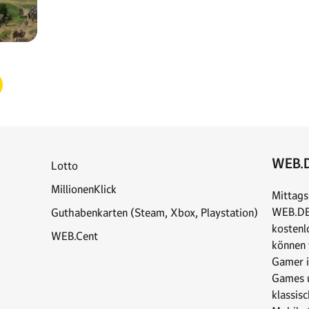
WEB.D
Lotto
MillionenKlick
Mittags
WEB.DE 
Guthabenkarten (Steam, Xbox, Playstation)
kostenl
WEB.Cent
können t
Gamer i
Games u
klassis