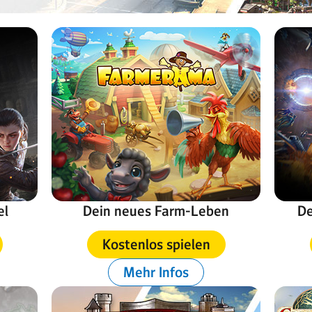
el
Dein neues Farm-Leben
De
Kostenlos spielen
Mehr Infos