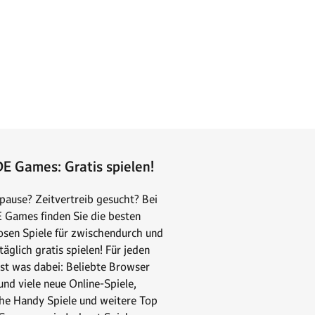
E Games: Gratis spielen!
pause? Zeitvertreib gesucht? Bei
Games finden Sie die besten
osen Spiele für zwischendurch und
äglich gratis spielen! Für jeden
st was dabei: Beliebte Browser
nd viele neue Online-Spiele,
che Handy Spiele und weitere Top