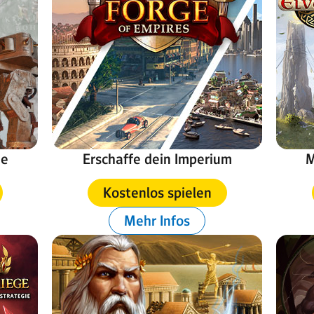
ie
Erschaffe dein Imperium
M
Kostenlos spielen
Mehr Infos