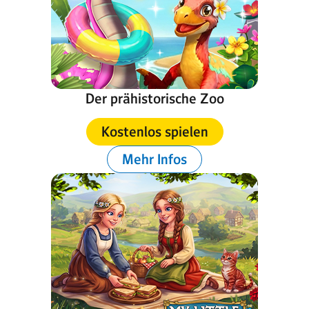
Der prähistorische Zoo
Kostenlos spielen
Mehr Infos