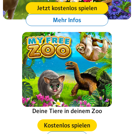
Jetzt kostenlos spielen
Mehr Infos
Deine Tiere in deinem Zoo
Kostenlos spielen