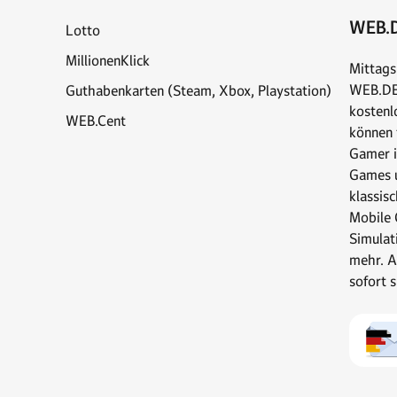
WEB.D
Lotto
MillionenKlick
Mittags
WEB.DE 
Guthabenkarten (Steam, Xbox, Playstation)
kostenl
WEB.Cent
können t
Gamer i
Games u
klassis
Mobile 
Simulat
mehr. A
sofort 