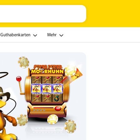
Guthabenkarten
Mehr