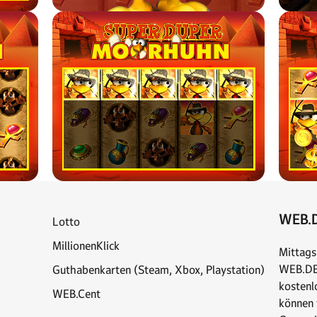
WEB.D
Lotto
MillionenKlick
Mittags
WEB.DE 
Guthabenkarten (Steam, Xbox, Playstation)
kostenl
WEB.Cent
können t