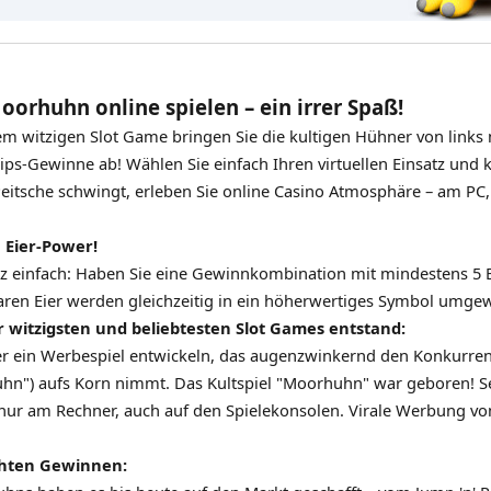
orhuhn online spielen – ein irrer Spaß!
sem witzigen Slot Game bringen Sie
die kultigen Hühner von links n
s-Gewinne ab! Wählen Sie einfach Ihren virtuellen Einsatz und 
tsche schwingt, erleben Sie online Casino Atmosphäre – am PC,
a Eier-Power!
 einfach: Haben Sie eine Gewinnkombination mit mindestens 5 Ei
baren Eier werden gleichzeitig in ein höherwertiges Symbol umge
r witzigsten und beliebtesten Slot Games entstand:
ker ein Werbespiel entwickeln, das augenzwinkernd den Konkurr
hn") aufs Korn nimmt. Das Kultspiel "Moorhuhn" war geboren!
S
t nur am Rechner, auch auf den Spielekonsolen. Virale Werbung v
chten Gewinnen: