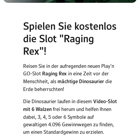
Spielen Sie kostenlos
die Slot "Raging
Rex"!
Reisen Sie in der aufregenden neuen Play'n
GO-Slot
Raging Rex
in eine Zeit vor der
Menschheit, als
mächtige Dinosaurier
die
Erde beherrschten!
Die Dinosaurier laufen in diesem
Video-Slot
mit 6 Walzen
frei herum und helfen Ihnen
dabei, 3, 4, 5 oder 6 Symbole auf
gewaltigen 4.096 Gewinnwegen zu finden,
um einen Standardgewinn zu erzielen.