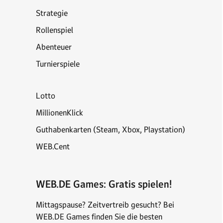
Strategie
Rollenspiel
Abenteuer
Turnierspiele
Lotto
MillionenKlick
Guthabenkarten (Steam, Xbox, Playstation)
WEB.Cent
WEB.DE Games: Gratis spielen!
Mittagspause? Zeitvertreib gesucht? Bei
WEB.DE Games finden Sie die besten