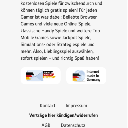
kostenlosen Spiele für zwischendurch und
können täglich gratis spielen! Für jeden
Gamer ist was dabei: Beliebte Browser
Games und viele neue Online-Spiele,
klassische Handy Spiele und weitere Top
Mobile Games sowie Jackpot Spiele,
Simulations- oder Strategiespiele und
mehr. Also, Lieblingsspiel auswählen,
sofort spielen – und richtig Spaß haben!
Kontakt
Impressum
Verträge hier kündigen/widerrufen
AGB
Datenschutz