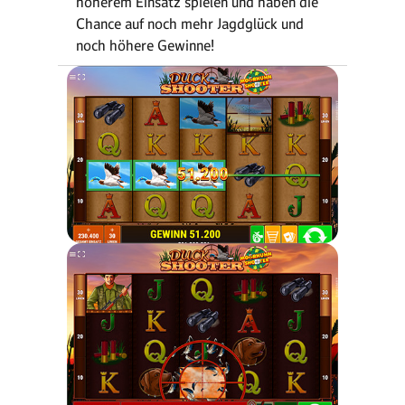
höherem Einsatz spielen und haben die
Chance auf noch mehr Jagdglück und
noch höhere Gewinne!