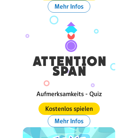
Mehr Infos
Aufmerksamkeits - Quiz
Kostenlos spielen
Mehr Infos