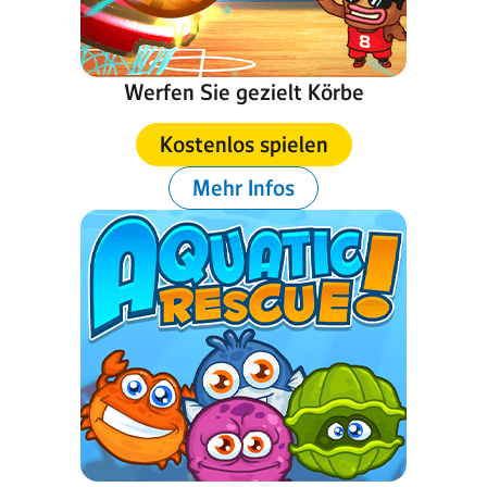
Werfen Sie gezielt Körbe
Kostenlos spielen
Mehr Infos