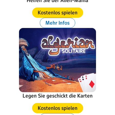
Helfen Sie der Alien-Mama
Kostenlos spielen
Mehr Infos
Legen Sie geschickt die Karten
Kostenlos spielen