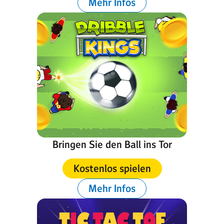
Mehr Infos
Bringen Sie den Ball ins Tor
Kostenlos spielen
Mehr Infos