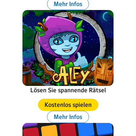
Mehr Infos
Lösen Sie spannende Rätsel
Kostenlos spielen
Mehr Infos