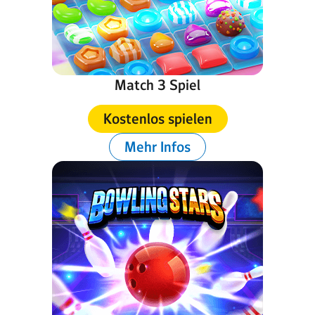
Match 3 Spiel
Kostenlos spielen
Mehr Infos