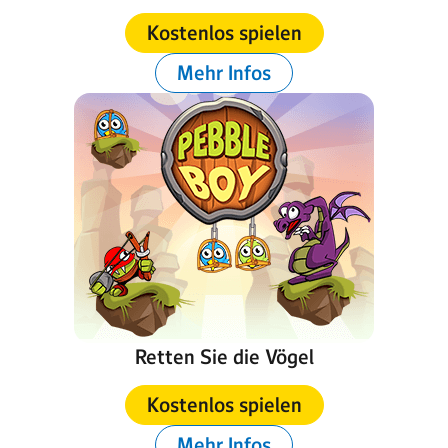
Kostenlos spielen
Mehr Infos
Retten Sie die Vögel
Kostenlos spielen
Mehr Infos