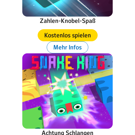
Zahlen-Knobel-Spaß
Kostenlos spielen
Mehr Infos
Achtung Schlangen