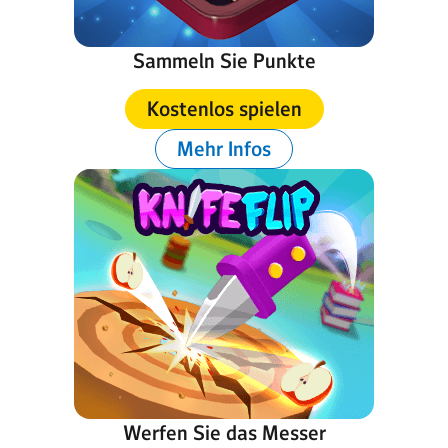
Sammeln Sie Punkte
Kostenlos spielen
Mehr Infos
Werfen Sie das Messer