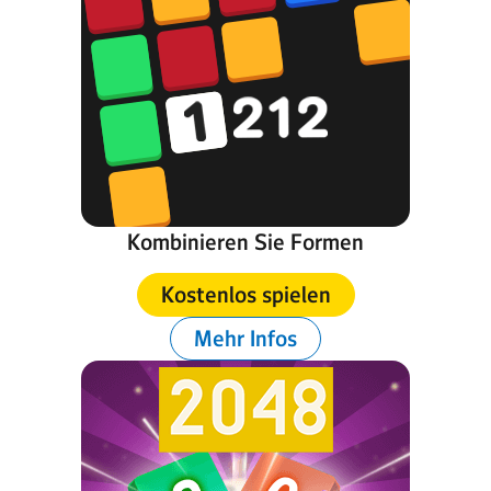
Kombinieren Sie Formen
Kostenlos spielen
Mehr Infos