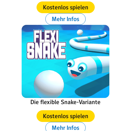
Kostenlos spielen
Mehr Infos
Die flexible Snake-Variante
Kostenlos spielen
Mehr Infos