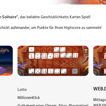
 Solitaire"
, das beliebte Geschicklichkeits Karten Spiel!
chickt aufeinander, um Punkte für Ihren Highscore zu sammeln!
WEB.D
Lotto
MillionenKlick
Mittags
WEB.DE 
Guthabenkarten (Steam, Xbox, Playstation)