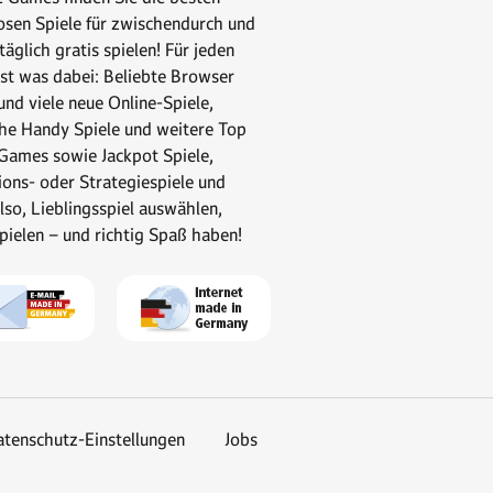
osen Spiele für zwischendurch und
äglich gratis spielen! Für jeden
st was dabei: Beliebte Browser
nd viele neue Online-Spiele,
che Handy Spiele und weitere Top
Games sowie Jackpot Spiele,
ions- oder Strategiespiele und
lso, Lieblingsspiel auswählen,
spielen – und richtig Spaß haben!
tenschutz-Einstellungen
Jobs