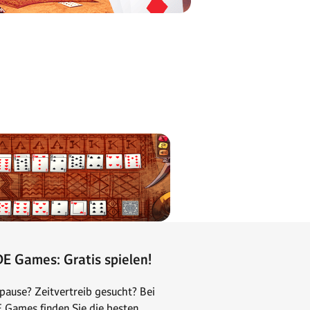
E Games: Gratis spielen!
pause? Zeitvertreib gesucht? Bei
Games finden Sie die besten