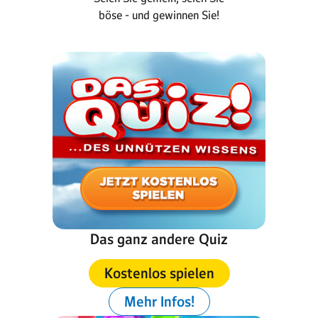
böse - und gewinnen Sie!
Das ganz andere Quiz
Kostenlos spielen
Mehr Infos!