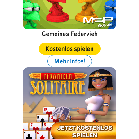
Gemeines Federvieh
Kostenlos spielen
Mehr Infos!