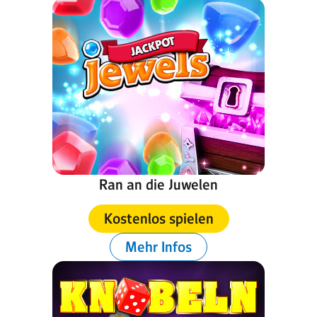
Ran an die Juwelen
Kostenlos spielen
Mehr Infos