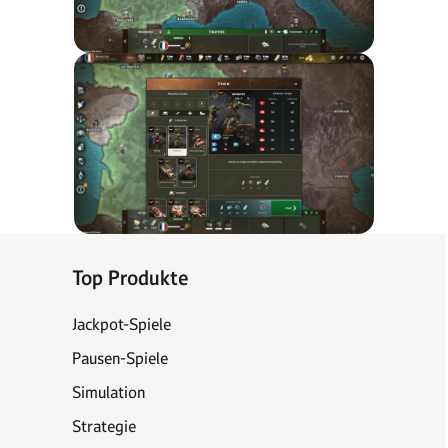
Top Produkte
Jackpot-Spiele
Pausen-Spiele
Simulation
Strategie