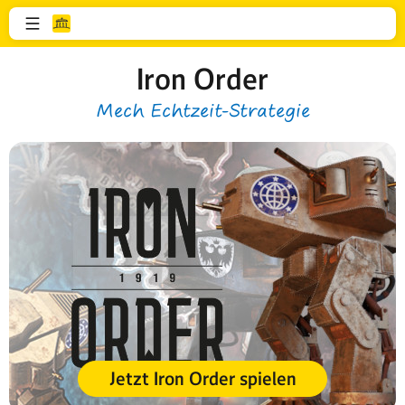
Iron Order
Mech Echtzeit-Strategie
Jetzt Iron Order spielen