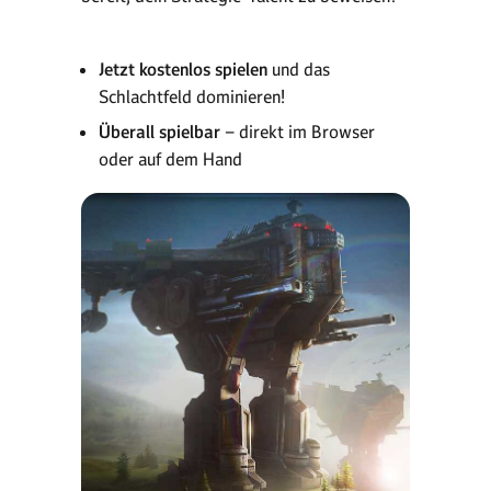
Jetzt kostenlos spielen
und das
Schlachtfeld dominieren!
Überall spielbar
– direkt im Browser
oder auf dem Hand