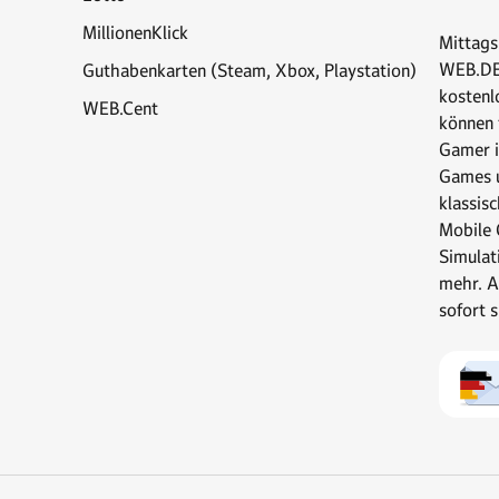
MillionenKlick
Mittags
WEB.DE 
Guthabenkarten (Steam, Xbox, Playstation)
kostenl
WEB.Cent
können t
Gamer i
Games u
klassis
Mobile 
Simulat
mehr. A
sofort 