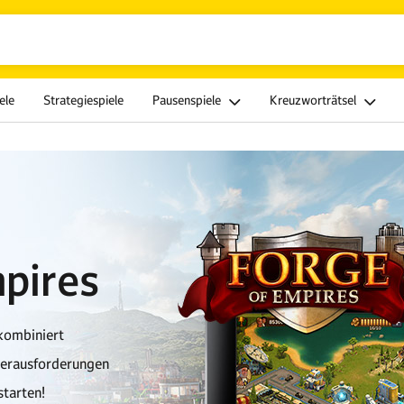
ele
Strategiespiele
Pausenspiele
Kreuzworträtsel
pires
kombiniert
Herausforderungen
starten!