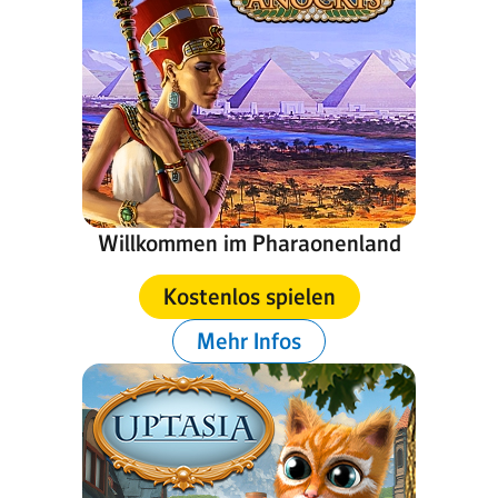
Willkommen im Pharaonenland
Kostenlos spielen
Mehr Infos