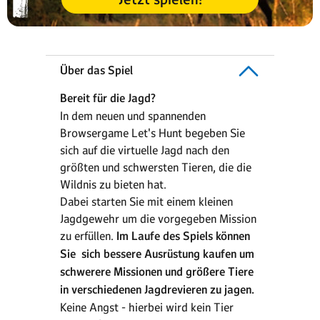
Über das Spiel
Bereit für die Jagd?
In dem neuen und spannenden
Browsergame Let's Hunt begeben Sie
sich auf die virtuelle Jagd nach den
größten und schwersten Tieren, die die
Wildnis zu bieten hat.
Dabei starten Sie mit einem kleinen
Jagdgewehr um die vorgegeben Mission
zu erfüllen.
Im Laufe des Spiels können
Sie sich bessere Ausrüstung kaufen um
schwerere Missionen und größere Tiere
in verschiedenen Jagdrevieren zu jagen.
Keine Angst - hierbei wird kein Tier