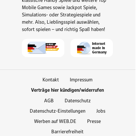
klassische Handy Spiele und weitere Top
Mobile Games sowie Jackpot Spiele,
Simulations- oder Strategiespiele und
mehr. Also, Lieblingsspiel auswählen,
sofort spielen – und richtig Spaß haben!
Kontakt
Impressum
Verträge hier kündigen/widerrufen
AGB
Datenschutz
Datenschutz-Einstellungen
Jobs
Werben auf WEB.DE
Presse
Barrierefreiheit