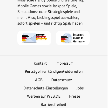
klassische Handy Spiele und weitere Top
Mobile Games sowie Jackpot Spiele,
Simulations- oder Strategiespiele und
mehr. Also, Lieblingsspiel auswählen,
sofort spielen – und richtig Spaß haben!
Kontakt
Impressum
Verträge hier kündigen/widerrufen
AGB
Datenschutz
Datenschutz-Einstellungen
Jobs
Werben auf WEB.DE
Presse
Barrierefreiheit