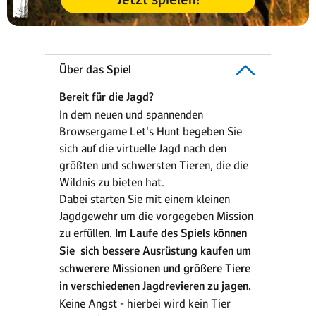
Über das Spiel
Bereit für die Jagd?
In dem neuen und spannenden
Browsergame Let's Hunt begeben Sie
sich auf die virtuelle Jagd nach den
größten und schwersten Tieren, die die
Wildnis zu bieten hat.
Dabei starten Sie mit einem kleinen
Jagdgewehr um die vorgegeben Mission
zu erfüllen.
Im Laufe des Spiels können
Sie sich bessere Ausrüstung kaufen um
schwerere Missionen und größere Tiere
in verschiedenen Jagdrevieren zu jagen.
Keine Angst - hierbei wird kein Tier