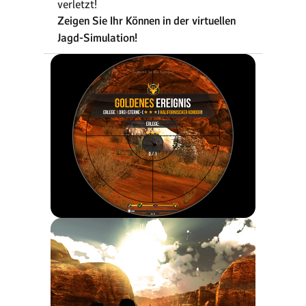
verletzt!
Zeigen Sie Ihr Können in der virtuellen
Jagd-Simulation!