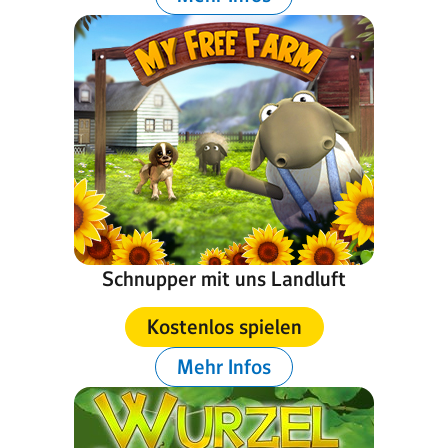
Schnupper mit uns Landluft
Kostenlos spielen
Mehr Infos