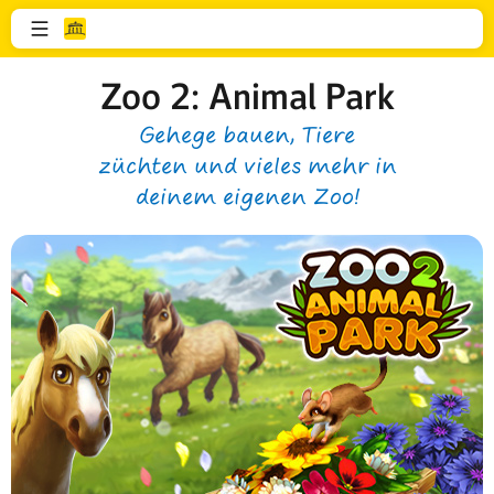
Zoo 2: Animal Park
Gehege bauen, Tiere
züchten und vieles mehr in
deinem eigenen Zoo!