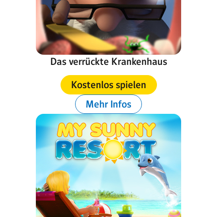
Das verrückte Krankenhaus
Kostenlos spielen
Mehr Infos