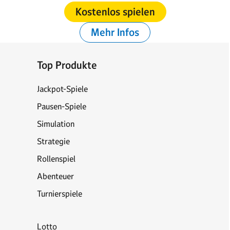
Kostenlos spielen
Mehr Infos
Top Produkte
Jackpot-Spiele
Pausen-Spiele
Simulation
Strategie
Rollenspiel
Abenteuer
Turnierspiele
Lotto