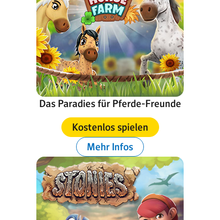
Das Paradies für Pferde-Freunde
Kostenlos spielen
Mehr Infos