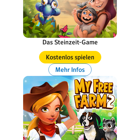
Das Steinzeit-Game
Kostenlos spielen
Mehr Infos