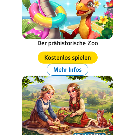
Der prähistorische Zoo
Kostenlos spielen
Mehr Infos