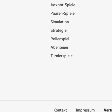
Jackpot-Spiele
Pausen-Spiele
Simulation
Strategie
Rollenspiel
Abenteuer
Turnierspiele
Kontakt
Impressum
Vert