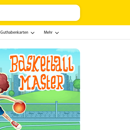
Guthabenkarten
Mehr