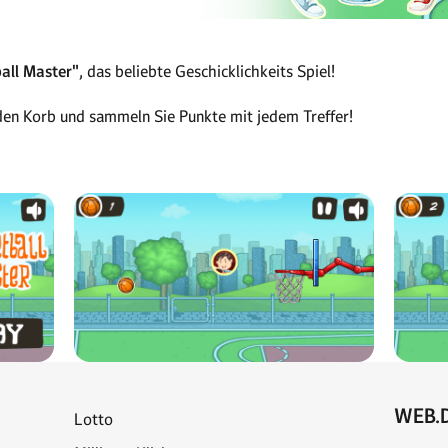
all Master"
, das beliebte Geschicklichkeits Spiel!
den Korb und sammeln Sie Punkte mit jedem Treffer!
WEB.D
Lotto