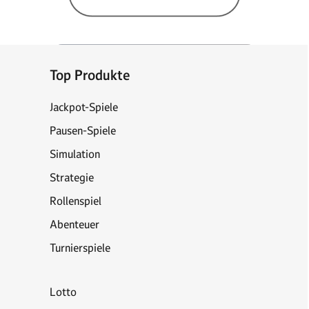
Top Produkte
Jackpot-Spiele
Pausen-Spiele
Simulation
Strategie
Rollenspiel
Abenteuer
Turnierspiele
Lotto