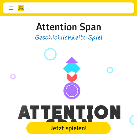
Attention Span
Geschicklichkeits-Spiel
Jetzt spielen!