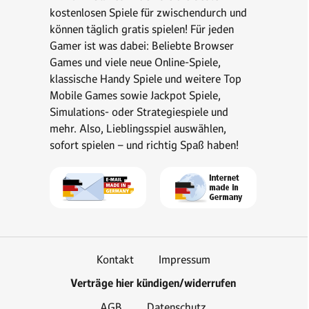
kostenlosen Spiele für zwischendurch und
können täglich gratis spielen! Für jeden
Gamer ist was dabei: Beliebte Browser
Games und viele neue Online-Spiele,
klassische Handy Spiele und weitere Top
Mobile Games sowie Jackpot Spiele,
Simulations- oder Strategiespiele und
mehr. Also, Lieblingsspiel auswählen,
sofort spielen – und richtig Spaß haben!
Kontakt
Impressum
Verträge hier kündigen/widerrufen
AGB
Datenschutz