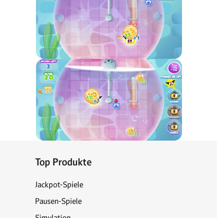
Top Produkte
Jackpot-Spiele
Pausen-Spiele
Simulation