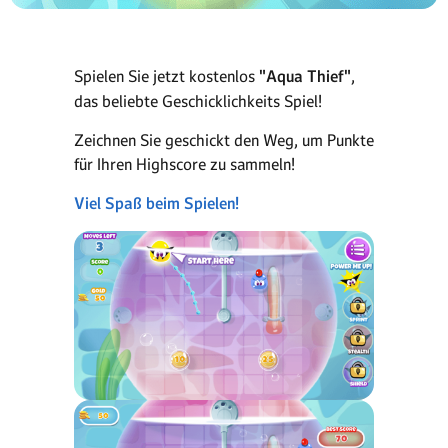
Spielen Sie jetzt kostenlos
"Aqua Thief"
,
das beliebte Geschicklichkeits Spiel!
Zeichnen Sie geschickt den Weg, um Punkte
für Ihren Highscore zu sammeln!
Viel Spaß beim Spielen!