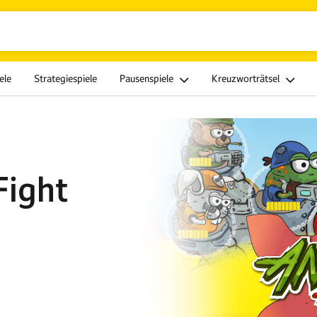
ele
Strategiespiele
Pausenspiele
Kreuzworträtsel
Fight