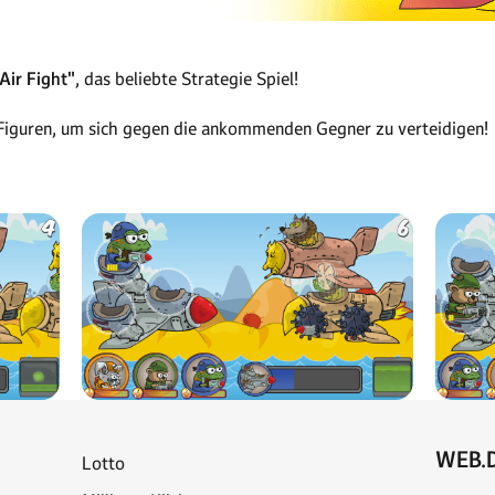
Air Fight"
, das beliebte Strategie Spiel!
 Figuren, um sich gegen die ankommenden Gegner zu verteidigen!
WEB.D
Lotto