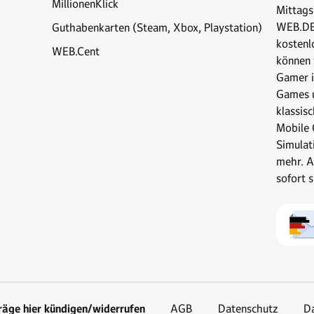
MillionenKlick
Mittags
WEB.DE 
Guthabenkarten (Steam, Xbox, Playstation)
kostenl
WEB.Cent
können t
Gamer i
Games u
klassis
Mobile 
Simulat
mehr. A
sofort 
räge hier kündigen/widerrufen
AGB
Datenschutz
Da