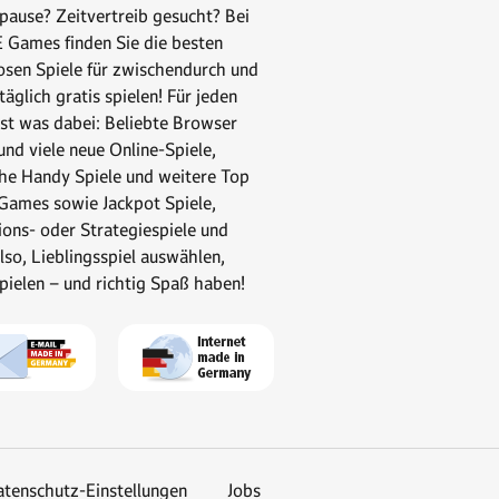
pause? Zeitvertreib gesucht? Bei
Games finden Sie die besten
osen Spiele für zwischendurch und
äglich gratis spielen! Für jeden
st was dabei: Beliebte Browser
nd viele neue Online-Spiele,
che Handy Spiele und weitere Top
Games sowie Jackpot Spiele,
ions- oder Strategiespiele und
lso, Lieblingsspiel auswählen,
spielen – und richtig Spaß haben!
tenschutz-Einstellungen
Jobs