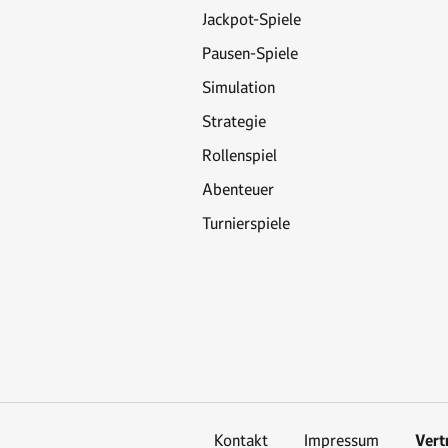
Jackpot-Spiele
Pausen-Spiele
Simulation
Strategie
Rollenspiel
Abenteuer
Turnierspiele
Kontakt
Impressum
Vert