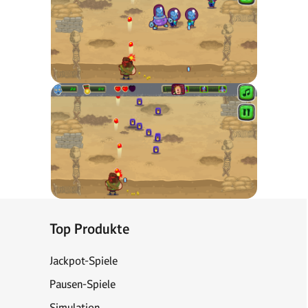
Top Produkte
Jackpot-Spiele
Pausen-Spiele
Simulation