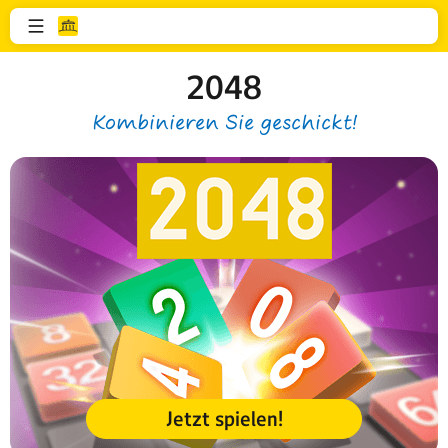
2048
Kombinieren Sie geschickt!
Jetzt spielen!