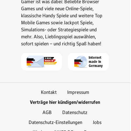
Gamer ist was dabei: Beliebte Browser
Games und viele neue Online-Spiele,
klassische Handy Spiele und weitere Top
Mobile Games sowie Jackpot Spiele,
Simulations- oder Strategiespiele und
mehr. Also, Lieblingsspiel auswählen,
sofort spielen – und richtig Spaß haben!
Kontakt
Impressum
Verträge hier kündigen/widerrufen
AGB
Datenschutz
Datenschutz-Einstellungen
Jobs