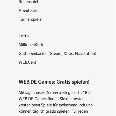
Rollenspiel
Abenteuer
Turnierspiele
Lotto
MillionenKlick
Guthabenkarten (Steam, Xbox, Playstation)
WEB.Cent
WEB.DE Games: Gratis spielen!
Mittagspause? Zeitvertreib gesucht? Bei
WEB.DE Games finden Sie die besten
kostenlosen Spiele für zwischendurch und
können täglich gratis spielen! Für jeden