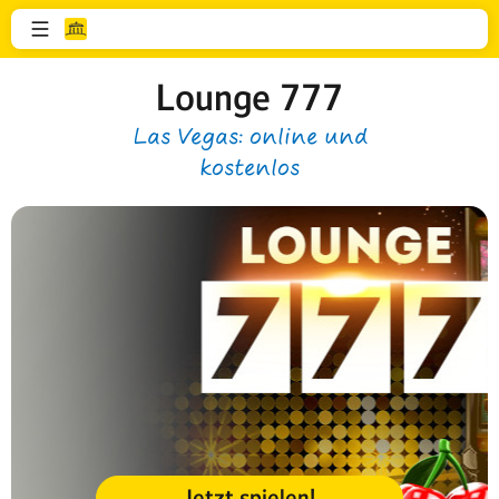
Lounge 777
Las Vegas: online und
kostenlos
Jetzt spielen!