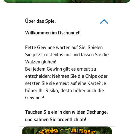
Über das Spiel
Willkommen im Dschungel!
Fette Gewinne warten auf Sie. Spielen
Sie jetzt kostenlos mit und lassen Sie die
Walzen glühen!
Bei jedem Gewinn gilt es erneut zu
entscheiden: Nehmen Sie die Chips oder
setzten Sie sie erneut auf eine Karte? Je
höher Ihr Risiko, desto höher auch die
Gewinne!
Tauchen Sie ein in den wilden Dschungel
und sahnen Sie ordentlich ab!