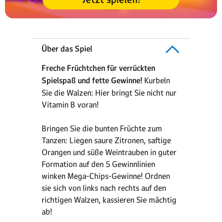
Über das Spiel
Freche Früchtchen für verrückten
Spielspaß und fette Gewinne!
Kurbeln
Sie die Walzen: Hier bringt Sie nicht nur
Vitamin B voran!
Bringen Sie die bunten Früchte zum
Tanzen: Liegen saure Zitronen, saftige
Orangen und süße Weintrauben in guter
Formation auf den 5 Gewinnlinien
winken Mega-Chips-Gewinne! Ordnen
sie sich von links nach rechts auf den
richtigen Walzen, kassieren Sie mächtig
ab!