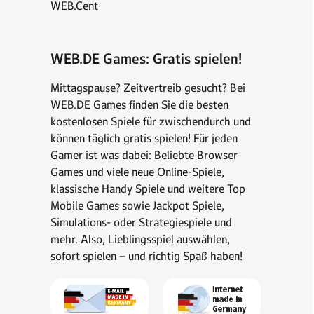
WEB.Cent
WEB.DE Games: Gratis spielen!
Mittagspause? Zeitvertreib gesucht? Bei
WEB.DE Games finden Sie die besten
kostenlosen Spiele für zwischendurch und
können täglich gratis spielen! Für jeden
Gamer ist was dabei: Beliebte Browser
Games und viele neue Online-Spiele,
klassische Handy Spiele und weitere Top
Mobile Games sowie Jackpot Spiele,
Simulations- oder Strategiespiele und
mehr. Also, Lieblingsspiel auswählen,
sofort spielen – und richtig Spaß haben!