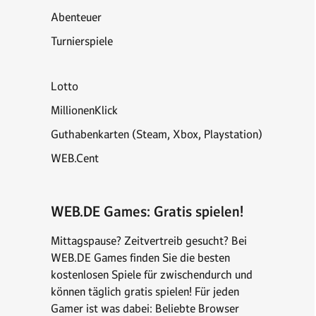
Abenteuer
Turnierspiele
Lotto
MillionenKlick
Guthabenkarten (Steam, Xbox, Playstation)
WEB.Cent
WEB.DE Games: Gratis spielen!
Mittagspause? Zeitvertreib gesucht? Bei
WEB.DE Games finden Sie die besten
kostenlosen Spiele für zwischendurch und
können täglich gratis spielen! Für jeden
Gamer ist was dabei: Beliebte Browser