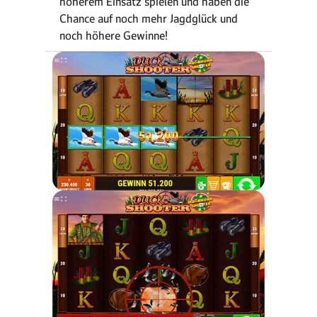
höherem Einsatz spielen und haben die
Chance auf noch mehr Jagdglück und
noch höhere Gewinne!