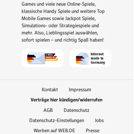
Games und viele neue Online-Spiele,
klassische Handy Spiele und weitere Top
Mobile Games sowie Jackpot Spiele,
Simulations- oder Strategiespiele und
mehr. Also, Lieblingsspiel auswählen,
sofort spielen – und richtig Spaß haben!
Kontakt
Impressum
Verträge hier kündigen/widerrufen
AGB
Datenschutz
Datenschutz-Einstellungen
Jobs
Werben auf WEB.DE
Presse