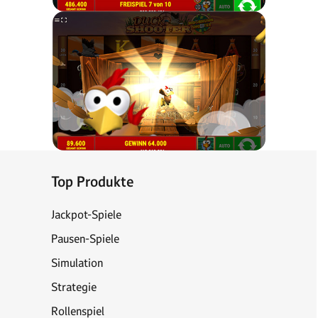
Top Produkte
Jackpot-Spiele
Pausen-Spiele
Simulation
Strategie
Rollenspiel