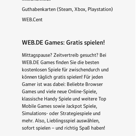
Guthabenkarten (Steam, Xbox, Playstation)
WEB.Cent
WEB.DE Games: Gratis spielen!
Mittagspause? Zeitvertreib gesucht? Bei
WEB.DE Games finden Sie die besten
kostenlosen Spiele für zwischendurch und
können täglich gratis spielen! Für jeden
Gamer ist was dabei: Beliebte Browser
Games und viele neue Online-Spiele,
klassische Handy Spiele und weitere Top
Mobile Games sowie Jackpot Spiele,
Simulations- oder Strategiespiele und
mehr. Also, Lieblingsspiel auswählen,
sofort spielen – und richtig Spaß haben!