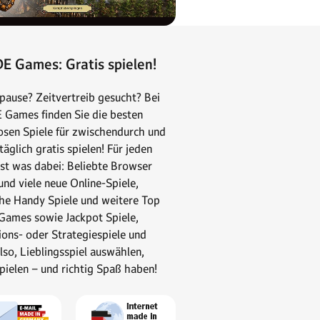
E Games: Gratis spielen!
pause? Zeitvertreib gesucht? Bei
Games finden Sie die besten
osen Spiele für zwischendurch und
äglich gratis spielen! Für jeden
st was dabei: Beliebte Browser
nd viele neue Online-Spiele,
che Handy Spiele und weitere Top
Games sowie Jackpot Spiele,
ions- oder Strategiespiele und
lso, Lieblingsspiel auswählen,
spielen – und richtig Spaß haben!