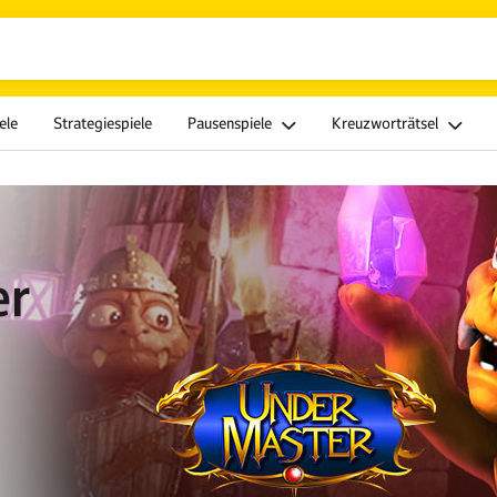
ele
Strategiespiele
Pausenspiele
Kreuzworträtsel
er