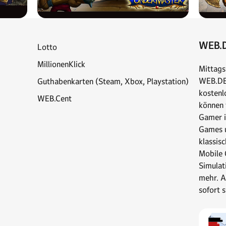
WEB.D
Lotto
MillionenKlick
Mittags
WEB.DE 
Guthabenkarten (Steam, Xbox, Playstation)
kostenl
WEB.Cent
können t
Gamer i
Games u
klassis
Mobile 
Simulat
mehr. A
sofort 