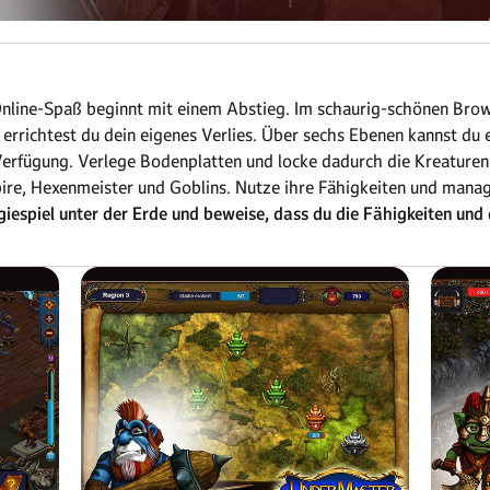
 Online-Spaß beginnt mit einem Abstieg. Im schaurig-schönen B
 errichtest du dein eigenes Verlies. Über sechs Ebenen kannst du
erfügung. Verlege Bodenplatten und locke dadurch die Kreaturen 
mpire, Hexenmeister und Goblins. Nutze ihre Fähigkeiten und mana
iespiel unter der Erde und beweise, dass du die Fähigkeiten und 