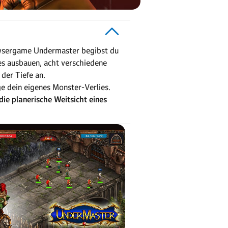
rowsergame Undermaster begibst du
 es ausbauen, acht verschiedene
der Tiefe an.
ge dein eigenes Monster-Verlies.
die planerische Weitsicht eines