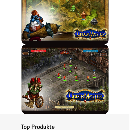
Top Produkte