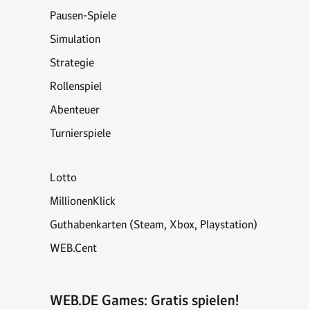
Pausen-Spiele
Simulation
Strategie
Rollenspiel
Abenteuer
Turnierspiele
Lotto
MillionenKlick
Guthabenkarten (Steam, Xbox, Playstation)
WEB.Cent
WEB.DE Games: Gratis spielen!