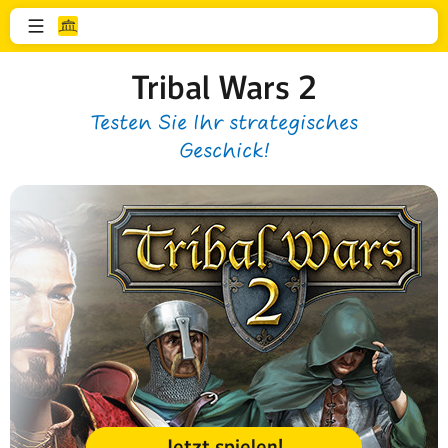
Tribal Wars 2
Testen Sie Ihr strategisches
Geschick!
Jetzt spielen!