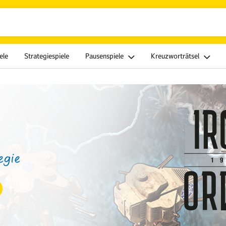
ele
Strategiespiele
Pausenspiele
Kreuzworträtsel
egie