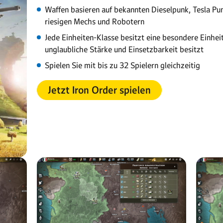
Waffen basieren auf bekannten Dieselpunk, Tesla P
riesigen Mechs und Robotern
Jede Einheiten-Klasse besitzt eine besondere Einhei
unglaubliche Stärke und Einsetzbarkeit besitzt
Spielen Sie mit bis zu 32 Spielern gleichzeitig
Jetzt Iron Order spielen