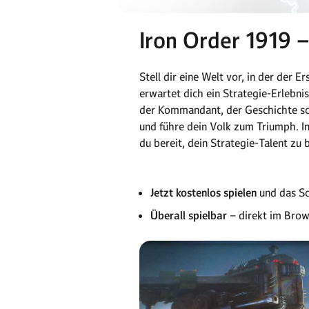
Iron Order 1919 
Stell dir eine Welt vor, in der der 
erwartet dich ein Strategie-Erlebn
der Kommandant, der Geschichte schr
und führe dein Volk zum Triumph. I
du bereit, dein Strategie-Talent zu
Jetzt kostenlos spielen
und das Sc
Überall spielbar
– direkt im Bro