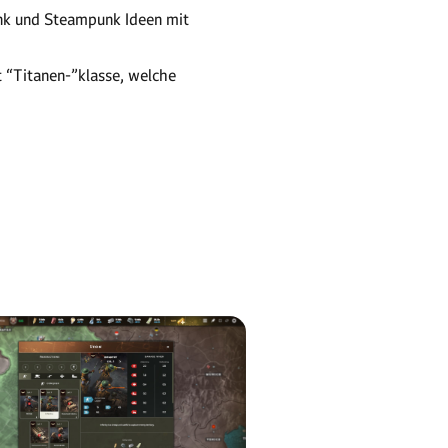
unk und Steampunk Ideen mit
t “Titanen-”klasse, welche