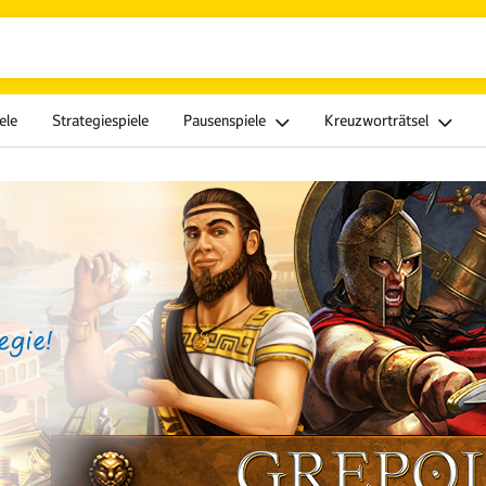
ele
Strategiespiele
Pausenspiele
Kreuzworträtsel
gie!