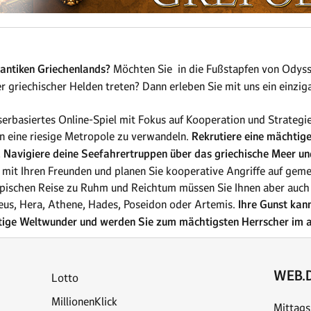
 antiken Griechenlands?
Möchten Sie in die Fußstapfen von Odyss
griechischer Helden treten? Dann erleben Sie mit uns ein einziga
serbasiertes Online-Spiel mit Fokus auf Kooperation und Strategie
 in eine riesige Metropole zu verwandeln.
Rekrutiere eine mächtig
Navigiere deine Seefahrertruppen über das griechische Meer und
mit Ihren Freunden und planen Sie kooperative Angriffe auf gem
 epischen Reise zu Ruhm und Reichtum müssen Sie Ihnen aber auch
eus, Hera, Athene, Hades, Poseidon oder Artemis.
Ihre Gunst kan
rtige Weltwunder und werden Sie zum mächtigsten Herrscher im a
WEB.D
Lotto
MillionenKlick
Mittags