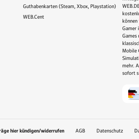
WEB.DE 
Guthabenkarten (Steam, Xbox, Playstation)
kostenl
WEB.Cent
können t
Gamer i
Games u
klassis
Mobile 
Simulat
mehr. A
sofort 
räge hier kündigen/widerrufen
AGB
Datenschutz
Da