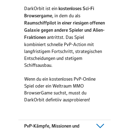
DarkOrbit ist ein
kostenloses Sci-Fi
Browsergame
, in dem du als
Raumschiffpilot in einer riesigen offenen
Galaxie gegen andere Spieler und Alien-
Fraktionen
antrittst. Das Spiel
kombiniert schnelle PvP-Action mit
langfristigem Fortschritt, strategischen
Entscheidungen und stetigem
Schiffsausbau.
Wenn du ein kostenloses PvP-Online
Spiel oder ein Weltraum MMO
BrowserGame suchst, musst du
DarkOrbit defintiiv ausprobieren!
PvP-Kämpfe, Missionen und