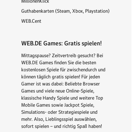
MillionenKlick
Guthabenkarten (Steam, Xbox, Playstation)
WEB.Cent
WEB.DE Games: Gratis spielen!
Mittagspause? Zeitvertreib gesucht? Bei
WEB.DE Games finden Sie die besten
kostenlosen Spiele für zwischendurch und
können täglich gratis spielen! Für jeden
Gamer ist was dabei: Beliebte Browser
Games und viele neue Online-Spiele,
klassische Handy Spiele und weitere Top
Mobile Games sowie Jackpot Spiele,
Simulations- oder Strategiespiele und
mehr. Also, Lieblingsspiel auswählen,
sofort spielen – und richtig Spaß haben!