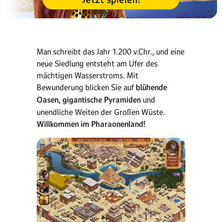
Man schreibt das Jahr 1.200 v.Chr., und eine
neue Siedlung entsteht am Ufer des
mächtigen Wasserstroms. Mit
Bewunderung blicken Sie auf
blühende
Oasen, gigantische Pyramiden
und
unendliche Weiten der Großen Wüste.
Willkommen im Pharaonenland!