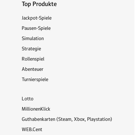
Top Produkte
Jackpot-Spiele
Pausen-Spiele
Simulation
Strategie
Rollenspiel
Abenteuer
Turnierspiele
Lotto
MillionenKlick
Guthabenkarten (Steam, Xbox, Playstation)
WEB.Cent