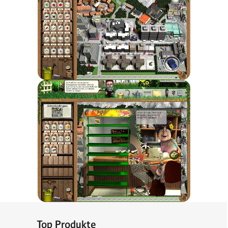
Top Produkte