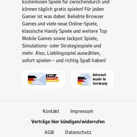
kostenlosen Spiele für zwischendurch und
können täglich gratis spielen! Für jeden
Gamer ist was dabei: Beliebte Browser
Games und viele neue Online-Spiele,
klassische Handy Spiele und weitere Top
Mobile Games sowie Jackpot Spiele,
Simulations- oder Strategiespiele und
mehr. Also, Lieblingsspiel auswählen,
sofort spielen – und richtig Spaß haben!
Kontakt
Impressum
Verträge hier kündigen/widerrufen
AGB
Datenschutz