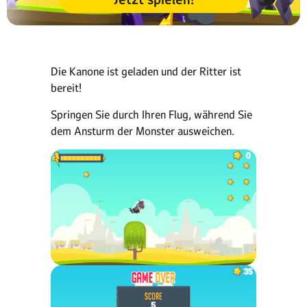
Die Kanone ist geladen und der Ritter ist
bereit!
Springen Sie durch Ihren Flug, während Sie
dem Ansturm der Monster ausweichen.