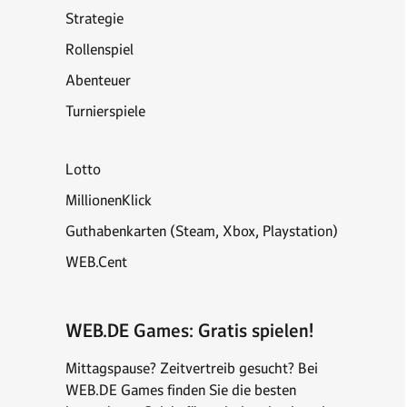
Strategie
Rollenspiel
Abenteuer
Turnierspiele
Lotto
MillionenKlick
Guthabenkarten (Steam, Xbox, Playstation)
WEB.Cent
WEB.DE Games: Gratis spielen!
Mittagspause? Zeitvertreib gesucht? Bei
WEB.DE Games finden Sie die besten