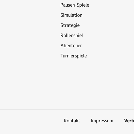
Pausen-Spiele
Simulation
Strategie
Rollenspiel
Abenteuer
Turnierspiele
Kontakt
Impressum
Vert