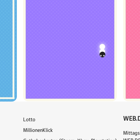
WEB.D
Lotto
MillionenKlick
Mittags