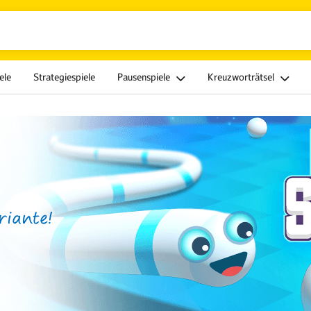
ele
Strategiespiele
Pausenspiele
Kreuzworträtsel
riante!