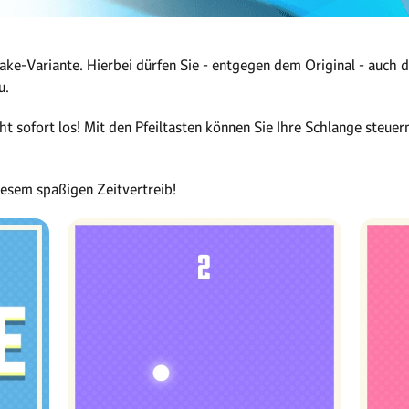
nake-Variante. Hierbei dürfen Sie - entgegen dem Original - auch d
u.
t sofort los! Mit den Pfeiltasten können Sie Ihre Schlange steue
iesem spaßigen Zeitvertreib!