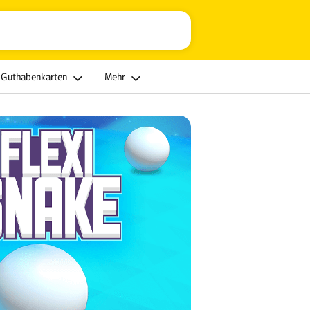
Guthabenkarten
Mehr