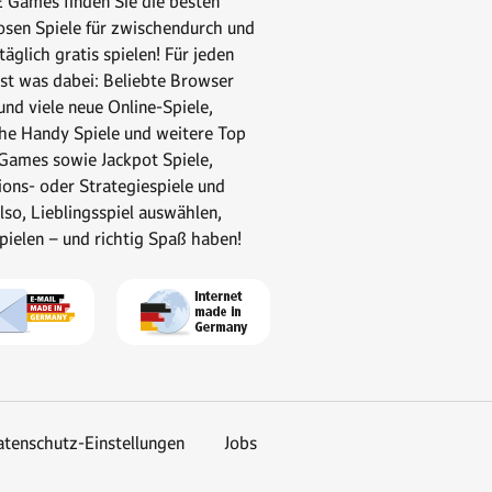
Games finden Sie die besten
osen Spiele für zwischendurch und
äglich gratis spielen! Für jeden
st was dabei: Beliebte Browser
nd viele neue Online-Spiele,
che Handy Spiele und weitere Top
Games sowie Jackpot Spiele,
ions- oder Strategiespiele und
lso, Lieblingsspiel auswählen,
spielen – und richtig Spaß haben!
tenschutz-Einstellungen
Jobs