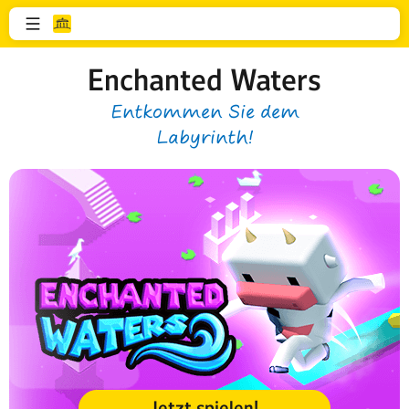
Enchanted Waters
Entkommen Sie dem
Labyrinth!
Jetzt spielen!