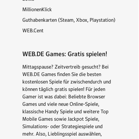
MillionenKlick
Guthabenkarten (Steam, Xbox, Playstation)
WEB.Cent
WEB.DE Games: Gratis spielen!
Mittagspause? Zeitvertreib gesucht? Bei
WEB.DE Games finden Sie die besten
kostenlosen Spiele für zwischendurch und
können täglich gratis spielen! Für jeden
Gamer ist was dabei: Beliebte Browser
Games und viele neue Online-Spiele,
klassische Handy Spiele und weitere Top
Mobile Games sowie Jackpot Spiele,
Simulations- oder Strategiespiele und
mehr. Also, Lieblingsspiel auswählen,