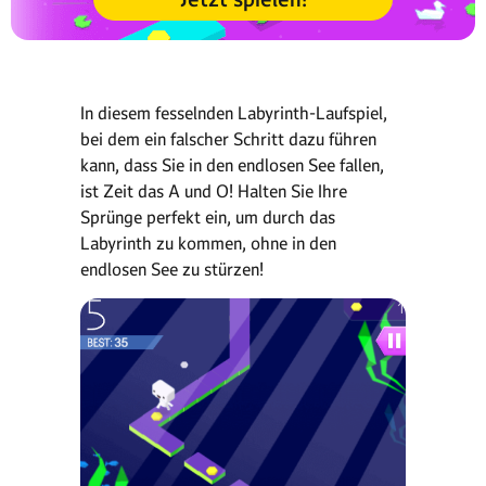
In diesem fesselnden Labyrinth-Laufspiel,
bei dem ein falscher Schritt dazu führen
kann, dass Sie in den endlosen See fallen,
ist Zeit das A und O! Halten Sie Ihre
Sprünge perfekt ein, um durch das
Labyrinth zu kommen, ohne in den
endlosen See zu stürzen!