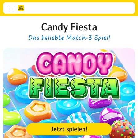
Candy Fiesta
Das beliebte Match-3 Spiel!
Jetzt spielen!