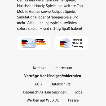
Games und viele neue Online-Spiele,
klassische Handy Spiele und weitere Top
Mobile Games sowie Jackpot Spiele,
Simulations- oder Strategiespiele und
mehr. Also, Lieblingsspiel auswählen,
sofort spielen – und richtig Spaß haben!
Kontakt
Impressum
Verträge hier kündigen/widerrufen
AGB
Datenschutz
Datenschutz-Einstellungen
Jobs
Werben auf WEB.DE
Presse