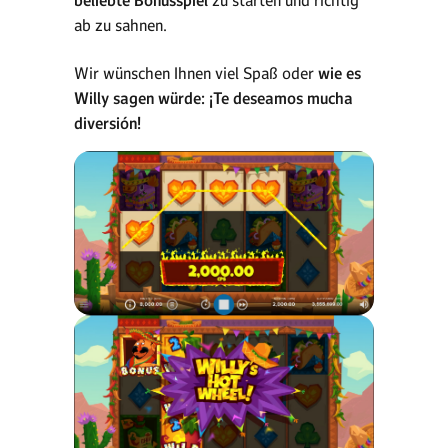
beliebte Bonusspiel
zu starten und richtig
ab zu sahnen.
Wir wünschen Ihnen viel Spaß oder
wie es
Willy sagen würde: ¡Te deseamos mucha
diversión!