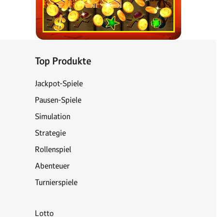
Top Produkte
Jackpot-Spiele
Pausen-Spiele
Simulation
Strategie
Rollenspiel
Abenteuer
Turnierspiele
Lotto