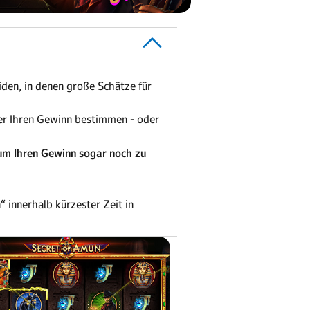
iden, in denen große Schätze für
ber Ihren Gewinn bestimmen - oder
 um Ihren Gewinn sogar noch zu
 innerhalb kürzester Zeit in