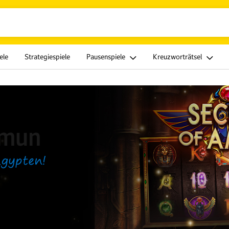
ele
Strategiespiele
Pausenspiele
Kreuzworträtsel
Amun
Ägypten!