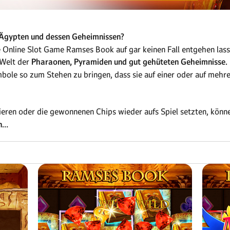
n Ägypten und dessen Geheimnissen?
e Online Slot Game Ramses Book auf gar keinen Fall entgehen lasse
 Welt der
Pharaonen, Pyramiden und gut gehüteten Geheimnisse.
mbole so zum Stehen zu bringen, dass sie auf einer oder auf mehre
kieren oder die gewonnenen Chips wieder aufs Spiel setzten, könne
en…