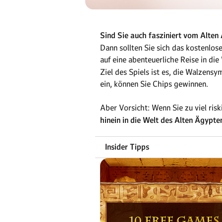
Sind Sie auch fasziniert vom Alte
Dann sollten Sie sich das kostenlos
auf eine abenteuerliche Reise in die
Ziel des Spiels ist es, die Walzensy
ein, können Sie Chips gewinnen.
Aber Vorsicht: Wenn Sie zu viel ris
hinein in die Welt des Alten Ägypt
Insider Tipps