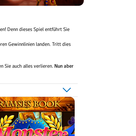
n! Denn dieses Spiel entführt Sie
ren Gewinnlinien landen. Tritt dies
n Sie auch alles verlieren.
Nun aber