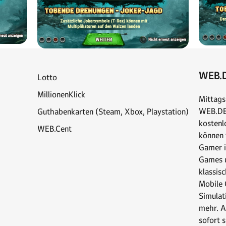
WEB.D
Lotto
MillionenKlick
Mittags
WEB.DE 
Guthabenkarten (Steam, Xbox, Playstation)
kostenl
WEB.Cent
können t
Gamer i
Games u
klassis
Mobile 
Simulat
mehr. A
sofort 