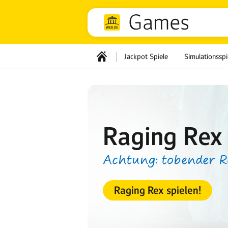
Games
Jackpot Spiele
Simulationsspi
Raging Rex
Achtung: tobender R
Raging Rex spielen!