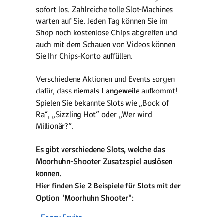
sofort los. Zahlreiche tolle Slot-Machines
warten auf Sie. Jeden Tag können Sie im
Shop noch kostenlose Chips abgreifen und
auch mit dem Schauen von Videos können
Sie Ihr Chips-Konto auffüllen.
Verschiedene Aktionen und Events sorgen
dafür, dass
niemals Langeweile
aufkommt!
Spielen Sie bekannte Slots wie „Book of
Ra“, „Sizzling Hot“ oder „Wer wird
Millionär?“.
Es gibt verschiedene Slots, welche das
Moorhuhn-Shooter Zusatzspiel auslösen
können.
Hier finden Sie 2 Beispiele für Slots mit der
Option "Moorhuhn Shooter":