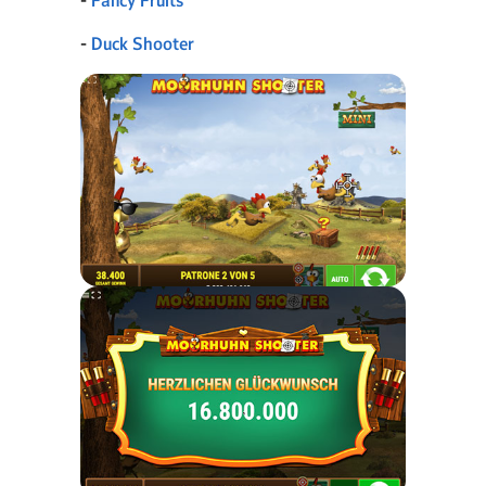
-
Fancy Fruits
-
Duck Shooter