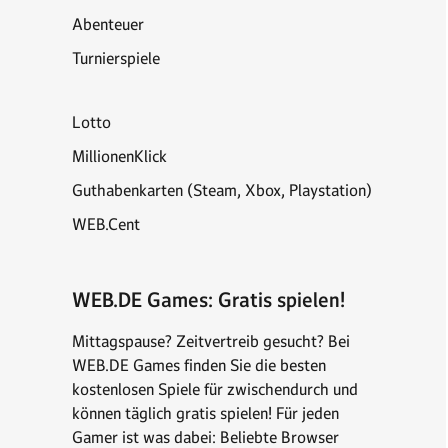
Abenteuer
Turnierspiele
Lotto
MillionenKlick
Guthabenkarten (Steam, Xbox, Playstation)
WEB.Cent
WEB.DE Games: Gratis spielen!
Mittagspause? Zeitvertreib gesucht? Bei
WEB.DE Games finden Sie die besten
kostenlosen Spiele für zwischendurch und
können täglich gratis spielen! Für jeden
Gamer ist was dabei: Beliebte Browser