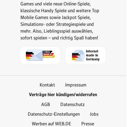
Games und viele neue Online-Spiele,
klassische Handy Spiele und weitere Top
Mobile Games sowie Jackpot Spiele,
Simulations- oder Strategiespiele und
mehr. Also, Lieblingsspiel auswählen,
sofort spielen – und richtig Spaß haben!
Kontakt
Impressum
Verträge hier kündigen/widerrufen
AGB
Datenschutz
Datenschutz-Einstellungen
Jobs
Werben auf WEB.DE
Presse