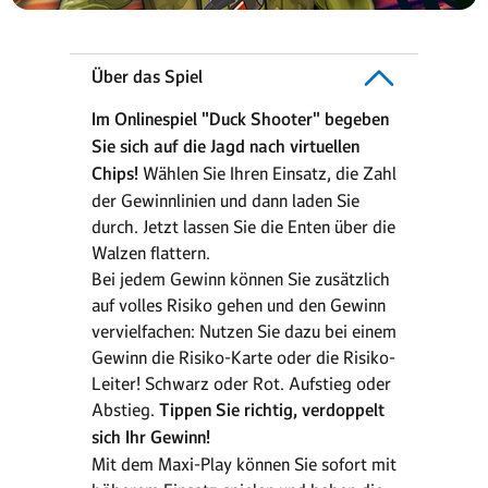
Über das Spiel
Im Onlinespiel "Duck Shooter" begeben
Sie sich auf die Jagd nach virtuellen
Chips!
Wählen Sie Ihren Einsatz, die Zahl
der Gewinnlinien und dann laden Sie
durch. Jetzt lassen Sie die Enten über die
Walzen flattern.
Bei jedem Gewinn können Sie zusätzlich
auf volles Risiko gehen und den Gewinn
vervielfachen: Nutzen Sie dazu bei einem
Gewinn die Risiko-Karte oder die Risiko-
Leiter! Schwarz oder Rot. Aufstieg oder
Abstieg.
Tippen Sie richtig, verdoppelt
sich Ihr Gewinn!
Mit dem Maxi-Play können Sie sofort mit